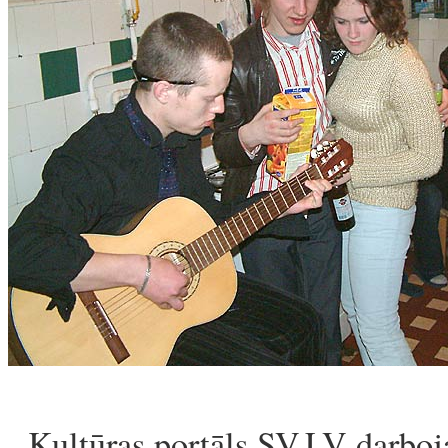
Kultūras portāls SV.LV darboj