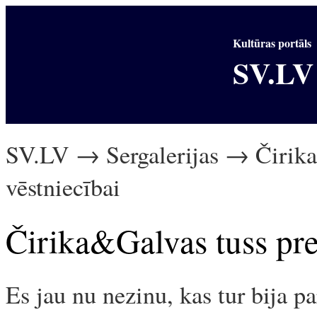
Kultūras portāls
SV.LV
SV.LV → Sergalerijas → Čirika
vēstniecībai
Čirika&Galvas tuss pre
Es jau nu nezinu, kas tur bija pa