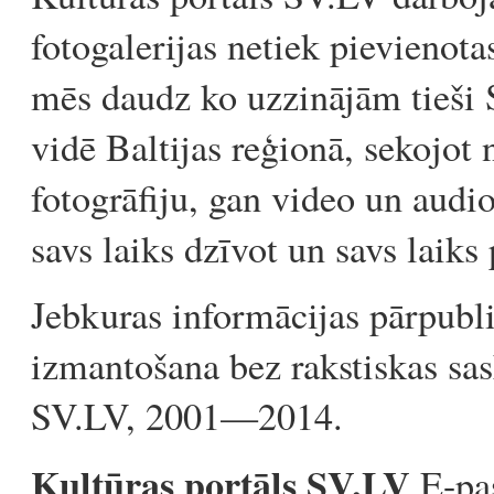
fotogalerijas netiek pievienota
mēs daudz ko uzzinājām tieši S
vidē Baltijas reģionā, sekojot
fotogrāfiju, gan video un audi
savs laiks dzīvot un savs laiks 
Jebkuras informācijas pārpubli
izmantošana bez rakstiskas sas
SV.LV, 2001—2014.
Kultūras portāls SV.LV
E-pa